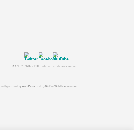
© 1999-2026 BrainPOP. Todos los derechos reservados.
proudly powered by
WordPress
. Built by
SlipFire Web Development