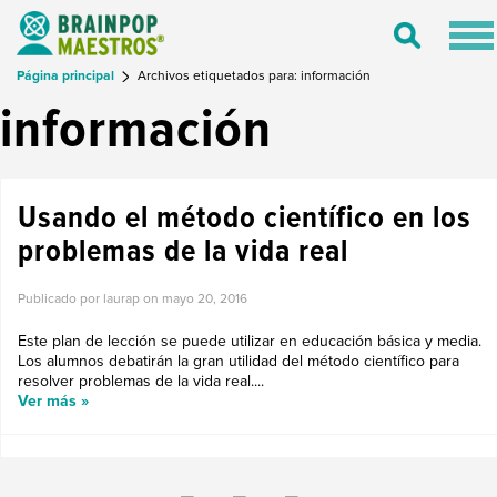
Tog
Toggle
nav
Search
Página principal
Archivos etiquetados para: información
información
Usando el método científico en los
problemas de la vida real
Publicado por laurap on
mayo 20, 2016
Este plan de lección se puede utilizar en educación básica y media.
Los alumnos debatirán la gran utilidad del método científico para
resolver problemas de la vida real....
Ver más »