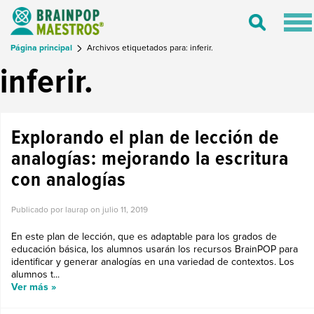
Tog
Toggle
nav
Search
Página principal
Archivos etiquetados para: inferir.
inferir.
Explorando el plan de lección de
analogías: mejorando la escritura
con analogías
Publicado por laurap on
julio 11, 2019
En este plan de lección, que es adaptable para los grados de
educación básica, los alumnos usarán los recursos BrainPOP para
identificar y generar analogías en una variedad de contextos. Los
alumnos t...
Ver más »