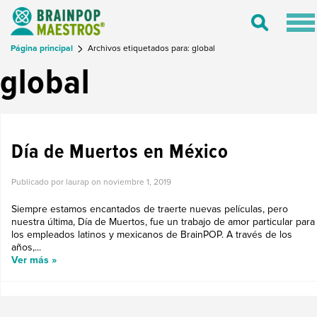
Tog
Toggle
nav
Search
Página principal
Archivos etiquetados para: global
global
LO NUEVO EN BRAINPOP
Día de Muertos en México
Publicado por laurap on
noviembre 1, 2019
Siempre estamos encantados de traerte nuevas películas, pero
nuestra última, Día de Muertos, fue un trabajo de amor particular para
los empleados latinos y mexicanos de BrainPOP. A través de los
años,...
Ver más »