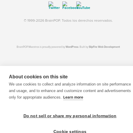
© 1999-2026 BrainPOP. Todos los derechos reservados.
BrainPOP Maestros is proudly powered by
WordPress
. Built by
SlipFire Web Development
About cookies on this site
We use cookies to collect and analyze information on site performance
and usage, and to enhance and customize content and advertisements
only for appropriate audiences.
Learn more
Do not sell or share my personal information
Cookie settings