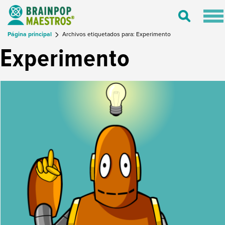
Tog
Toggle
nav
Search
Página principal
Archivos etiquetados para: Experimento
Experimento