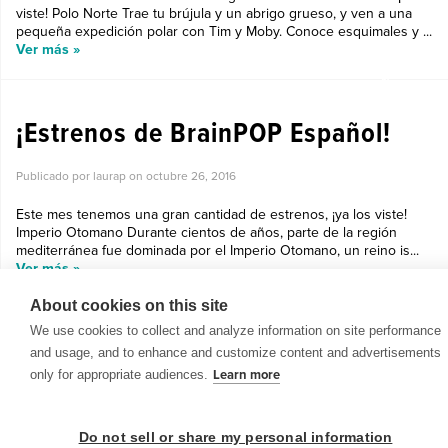
viste! Polo Norte Trae tu brújula y un abrigo grueso, y ven a una
pequeña expedición polar con Tim y Moby. Conoce esquimales y ...
Ver más »
LO NUEVO EN BRAINPOP ESPAÑOL
¡Estrenos de BrainPOP Español!
Publicado por laurap on
octubre 26, 2016
Este mes tenemos una gran cantidad de estrenos, ¡ya los viste!
Imperio Otomano Durante cientos de años, parte de la región
mediterránea fue dominada por el Imperio Otomano, un reino is...
Ver más »
About cookies on this site
We use cookies to collect and analyze information on site performance
and usage, and to enhance and customize content and advertisements
only for appropriate audiences.
Learn more
© 1999-2026 BrainPOP. Todos los derechos reservados.
Do not sell or share my personal information