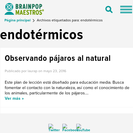
Tog
Toggle
nav
Search
Página principal
Archivos etiquetados para: endotérmicos
endotérmicos
Observando pájaros al natural
Publicado por laurap on
mayo 23, 2016
Este plan de lección está diseñado para educación media. Busca
fomentar el contacto con la naturaleza, así como el conocimiento de
los animales, particularmente de los pájaros....
Ver más »