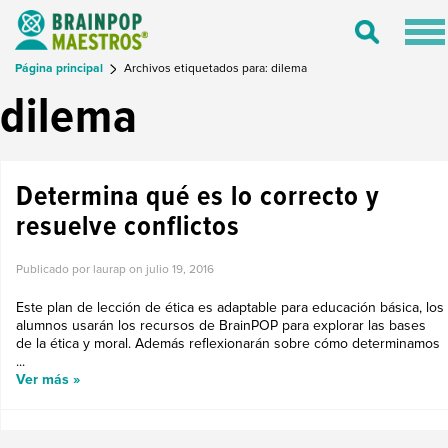
Tog
Toggle
nav
Search
Página principal
Archivos etiquetados para: dilema
dilema
Determina qué es lo correcto y
resuelve conflictos
Publicado por laurap on
julio 19, 2016
Este plan de lección de ética es adaptable para educación básica, los
alumnos usarán los recursos de BrainPOP para explorar las bases
de la ética y moral. Además reflexionarán sobre cómo determinamos
...
Ver más »