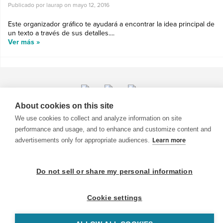
Publicado por laurap on
mayo 12, 2016
Este organizador gráfico te ayudará a encontrar la idea principal de
un texto a través de sus detalles....
Ver más »
About cookies on this site
© 1999-2026 BrainPOP. Todos los derechos reservados.
We use cookies to collect and analyze information on site
performance and usage, and to enhance and customize content and
advertisements only for appropriate audiences.
Learn more
BrainPOP Maestros is proudly powered by
WordPress
. Built by
SlipFire Web Development
Do not sell or share my personal information
Cookie settings