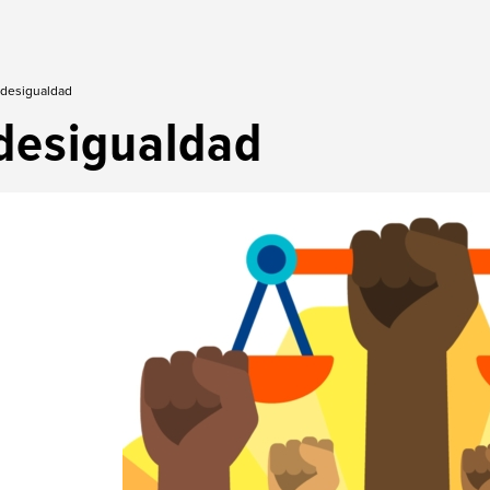
 desigualdad
desigualdad