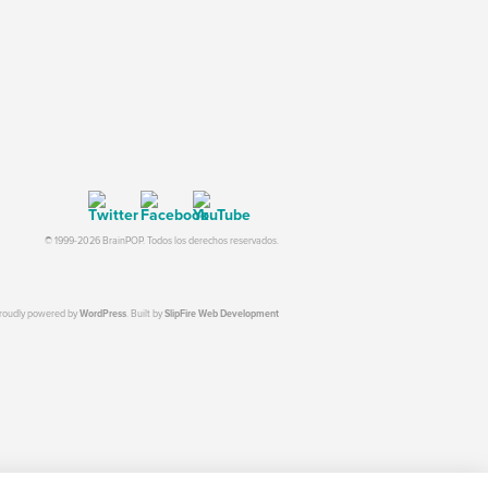
© 1999-2026 BrainPOP. Todos los derechos reservados.
proudly powered by
WordPress
. Built by
SlipFire Web Development