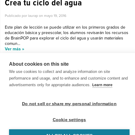
Crea tu ciclo del agua
Publicado por laurap on
mayo 19, 2016
Este plan de lección se puede utilizar en los primeros grados de
educación básica y preescolar, los alumnos revisarán los recursos
de BrainPOP para explorar el ciclo del agua y usarán materiales
comun...
Ver más »
About cookies on this site
We use cookies to collect and analyze information on site
performance and usage, and to enhance and customize content and
advertisements only for appropriate audiences.
Learn more
© 1999-2026 BrainPOP. Todos los derechos reservados.
Do not sell or share my personal information
Cookie settings
BrainPOP Maestros is proudly powered by
WordPress
. Built by
SlipFire Web Development