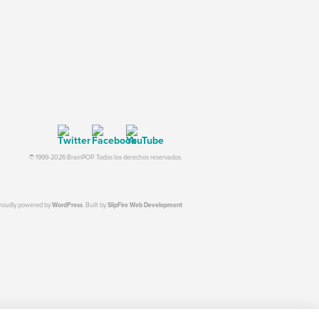
© 1999-2026 BrainPOP. Todos los derechos reservados.
proudly powered by
WordPress
. Built by
SlipFire Web Development