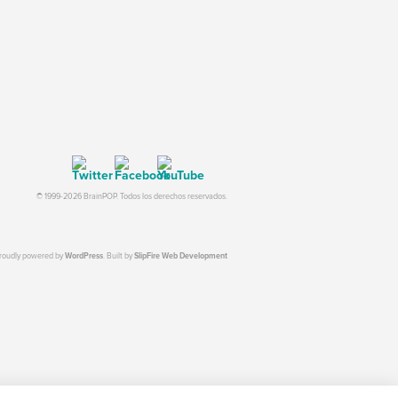
© 1999-2026 BrainPOP. Todos los derechos reservados.
proudly powered by
WordPress
. Built by
SlipFire Web Development