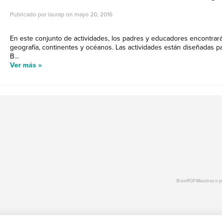
Publicado por laurap on
mayo 20, 2016
En este conjunto de actividades, los padres y educadores encontrar
geografía, continentes y océanos. Las actividades están diseñadas p
B...
Ver más »
BrainPOP Maestros is 