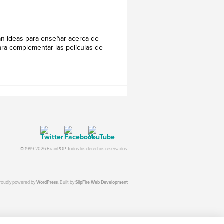
án ideas para enseñar acerca de
ara complementar las películas de
© 1999-2026 BrainPOP. Todos los derechos reservados.
proudly powered by
WordPress
. Built by
SlipFire Web Development