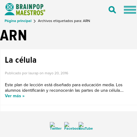
Tog
Toggle
nav
Search
Página principal
Archivos etiquetados para: ARN
ARN
La célula
Publicado por laurap on
mayo 20, 2016
Este plan de lección está diseñado para educación media. Los
alumnos identificarán y reconocerán las partes de una célula....
Ver más »