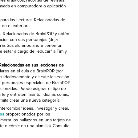
s artísticos, recortes de revistas,
 basada en computadora o aplicación
 para las Lecturas Relacionadas de
en el exterior.
as Relacionadas de BrainPOP y obtén
cios con sus personajes (deja
rá). Sus alumnos ahora tienen un
a estar a cargo de "educar" a Tim y
 Relacionadas en sus lecciones de
ulares en el aula de BrainPOP (por
 cuidadosamente y discute la sección
us personajes especiales de BrainPOP
acionadas. Puede asignar el tipo de
te y entretenimiento, idioma, cómic,
rmita crear una nueva categoría.
ercambiar ideas, investigar y crear.
cos
proporcionados por los
erar los hallazgos en una tarjeta de
te o cómic en una plantilla). Consulta