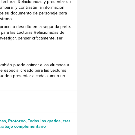
 Lecturas Relacionadas y presentar su
omparar y contrastar la información
hibe su documento de personaje para
strado.
proceso descrito en la segunda parte.
je para las Lecturas Relacionadas de
vestigar, pensar críticamente, ser
ambién puede animar a los alumnos a
je especial creado para las Lecturas
, pueden presentar a cada alumno un
mas
,
Protozoo
,
Todos los grados
,
crar
trabajo complementario