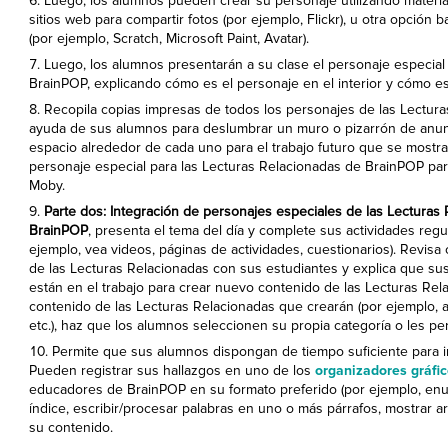
Luego, los alumnos pueden crear su personaje utilizando materiale
sitios web para compartir fotos (por ejemplo, Flickr), u otra opción
(por ejemplo, Scratch, Microsoft Paint, Avatar).
Luego, los alumnos presentarán a su clase el personaje especial
BrainPOP, explicando cómo es el personaje en el interior y cómo es 
Recopila copias impresas de todos los personajes de las Lectur
ayuda de sus alumnos para deslumbrar un muro o pizarrón de anun
espacio alrededor de cada uno para el trabajo futuro que se mostra
personaje especial para las Lecturas Relacionadas de BrainPOP par
Moby.
Parte dos: Integración de personajes especiales de las Lecturas
BrainPOP
, presenta el tema del día y complete sus actividades reg
ejemplo, vea videos, páginas de actividades, cuestionarios). Revisa
de las Lecturas Relacionadas con sus estudiantes y explica que s
están en el trabajo para crear nuevo contenido de las Lecturas Rel
contenido de las Lecturas Relacionadas que crearán (por ejemplo, ar
etc.), haz que los alumnos seleccionen su propia categoría o les pe
Permite que sus alumnos dispongan de tiempo suficiente para int
Pueden registrar sus hallazgos en uno de los
organizadores gráfi
educadores de BrainPOP en su formato preferido (por ejemplo, enum
índice, escribir/procesar palabras en uno o más párrafos, mostrar ar
su contenido.