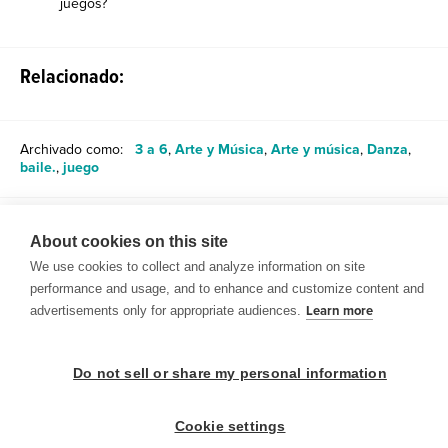
juegos?
Relacionado:
Archivado como:
3 a 6
,
Arte y Música
,
Arte y música
,
Danza
,
baile.
,
juego
Compartir
About cookies on this site
We use cookies to collect and analyze information on site
performance and usage, and to enhance and customize content and
advertisements only for appropriate audiences.
Learn more
© 1999-2026 BrainPOP. Todos los derechos reservados.
Do not sell or share my personal information
Cookie settings
BrainPOP Maestros is proudly powered by
WordPress
. Built by
SlipFire Web Development