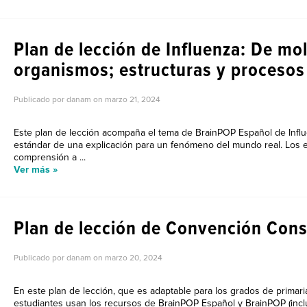
Plan de lección de Influenza: De mo
organismos; estructuras y procesos
Publicado por danam on
marzo 21, 2024
Este plan de lección acompaña el tema de BrainPOP Español de Influ
estándar de una explicación para un fenómeno del mundo real. Los 
comprensión a ...
Ver más »
Plan de lección de Convención Cons
Publicado por danam on
marzo 20, 2024
En este plan de lección, que es adaptable para los grados de primari
estudiantes usan los recursos de BrainPOP Español y BrainPOP (inc