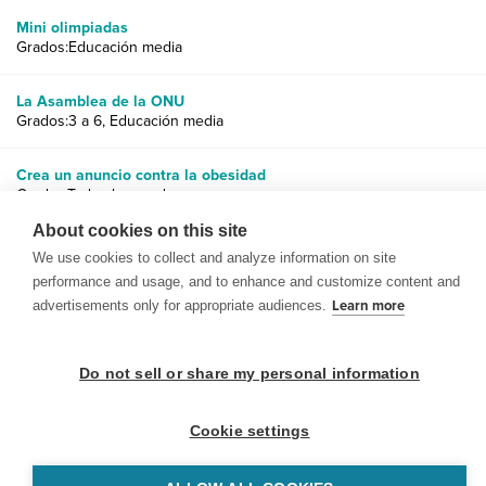
Mini olimpiadas
Grados:Educación media
La Asamblea de la ONU
Grados:3 a 6, Educación media
Crea un anuncio contra la obesidad
Grados:Todos los grados
About cookies on this site
We use cookies to collect and analyze information on site
performance and usage, and to enhance and customize content and
advertisements only for appropriate audiences.
Learn more
© 1999-2026 BrainPOP. Todos los derechos reservados.
Do not sell or share my personal information
Cookie settings
BrainPOP Maestros is proudly powered by
WordPress
. Built by
SlipFire Web Development