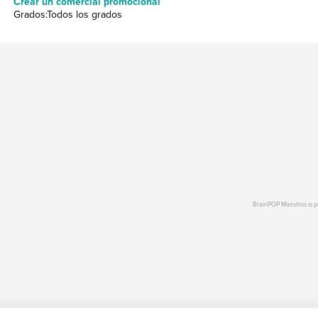
Crear un comercial promocional
Grados:Todos los grados
BrainPOP Maestros is 