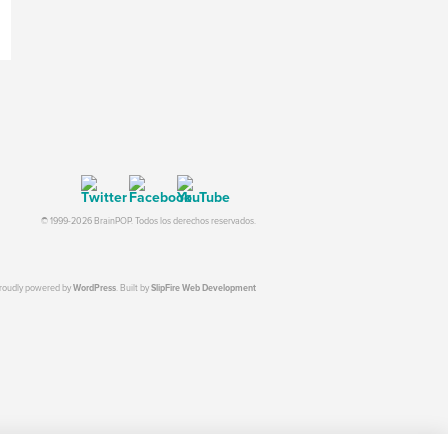
© 1999-2026 BrainPOP. Todos los derechos reservados.
proudly powered by
WordPress
. Built by
SlipFire Web Development