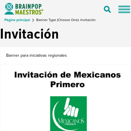
Tog
Toggle
nav
Search
Página principal
Banner Type (Choose One): Invitación
Invitación
Banner para iniciativas regionales