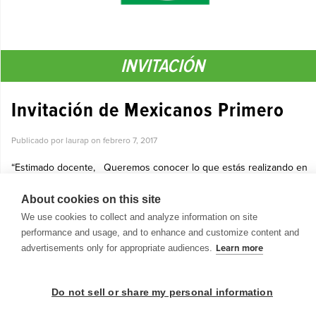
INVITACIÓN
Invitación de Mexicanos Primero
Publicado por laurap on
febrero 7, 2017
“Estimado docente, Queremos conocer lo que estás realizando en
tu escuela y en tu comunidad para mejorar la educación en nuestro
país. Mexicanos Primero es una iniciativa ciudadana que impulsa el ...
About cookies on this site
Ver más »
We use cookies to collect and analyze information on site
performance and usage, and to enhance and customize content and
advertisements only for appropriate audiences.
Learn more
Do not sell or share my personal information
© 1999-2026 BrainPOP. Todos los derechos reservados.