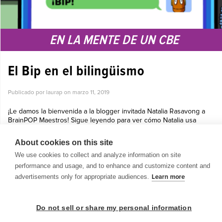
EN LA MENTE DE UN CBE
El Bip en el bilingüismo
Publicado por laurap on
marzo 11, 2019
¡Le damos la bienvenida a la blogger invitada Natalia Rasavong a
BrainPOP Maestros! Sigue leyendo para ver cómo Natalia usa
BrainPOP y BrainPOP Español en un clase de lenguaje dual para
apoyar el cono...
About cookies on this site
Ver más »
We use cookies to collect and analyze information on site
performance and usage, and to enhance and customize content and
advertisements only for appropriate audiences.
Learn more
Do not sell or share my personal information
© 1999-2026 BrainPOP. Todos los derechos reservados.