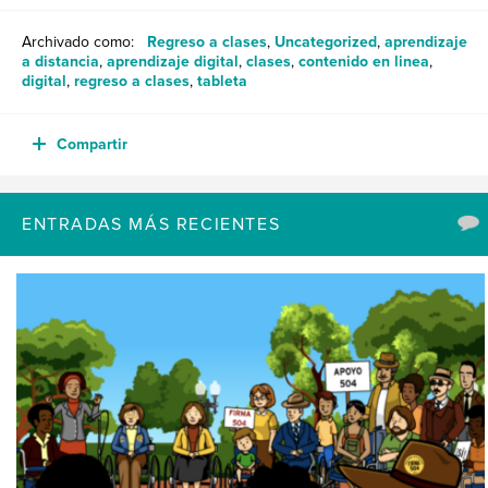
Archivado como:
Regreso a clases
,
Uncategorized
,
aprendizaje
a distancia
,
aprendizaje digital
,
clases
,
contenido en linea
,
digital
,
regreso a clases
,
tableta
Compartir
ENTRADAS MÁS RECIENTES