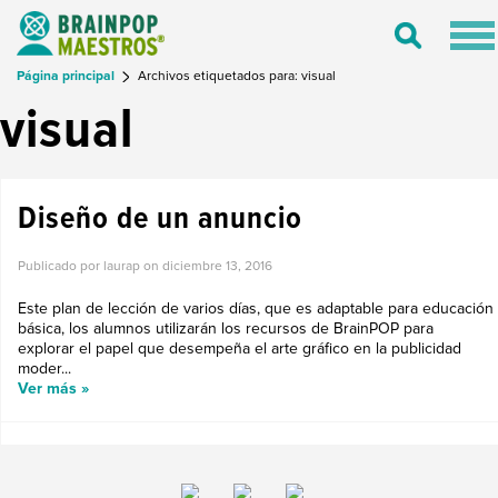
Tog
Toggle
nav
Search
Página principal
Archivos etiquetados para: visual
visual
Diseño de un anuncio
Publicado por laurap on
diciembre 13, 2016
Este plan de lección de varios días, que es adaptable para educación
básica, los alumnos utilizarán los recursos de BrainPOP para
explorar el papel que desempeña el arte gráfico en la publicidad
moder...
Ver más »