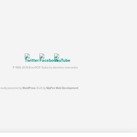
© 1999-2026 BrainPOP. Todos los derechos reservados.
proudly powered by
WordPress
. Built by
SlipFire Web Development