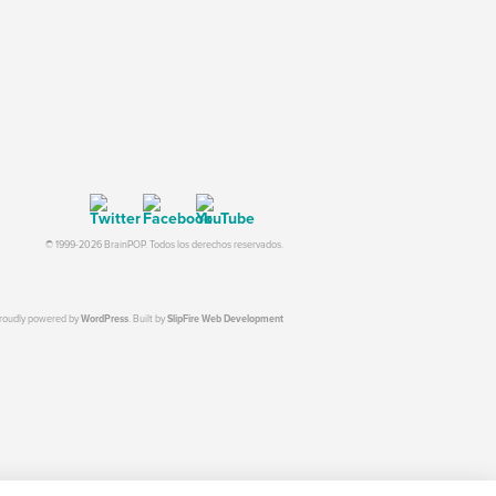
© 1999-2026 BrainPOP. Todos los derechos reservados.
proudly powered by
WordPress
. Built by
SlipFire Web Development