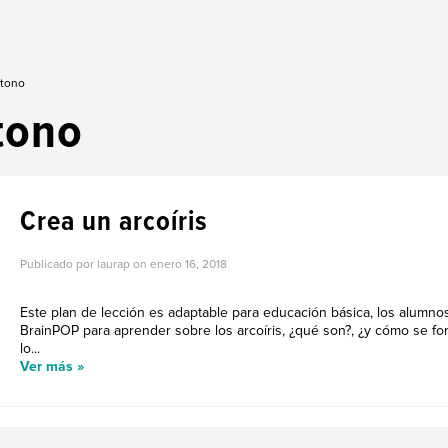
 tono
tono
Crea un arcoíris
Publicado por laurap on
enero 16, 2018
Este plan de lección es adaptable para educación básica, los alumno
BrainPOP para aprender sobre los arcoíris, ¿qué son?, ¿y cómo se f
lo...
Ver más »