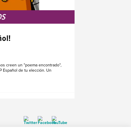
OS
ol!
mnos creen un "poema encontrado",
P Español de tu elección. Un
© 1999-2026 BrainPOP. Todos los derechos reservados.