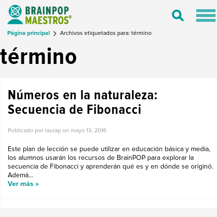
Tog
Toggle
nav
Search
Página principal
Archivos etiquetados para: término
término
Números en la naturaleza:
Secuencia de Fibonacci
Publicado por laurap on
mayo 13, 2016
Este plan de lección se puede utilizar en educación básica y media,
los alumnos usarán los recursos de BrainPOP para explorar la
secuencia de Fibonacci y aprenderán qué es y en dónde se originó.
Ademá...
Ver más »