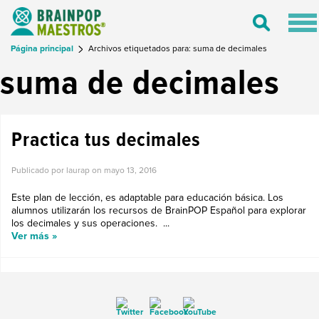
Tog
Toggle
nav
Search
Página principal
Archivos etiquetados para: suma de decimales
suma de decimales
Practica tus decimales
Publicado por laurap on
mayo 13, 2016
Este plan de lección, es adaptable para educación básica. Los
alumnos utilizarán los recursos de BrainPOP Español para explorar
los decimales y sus operaciones. ...
Ver más »