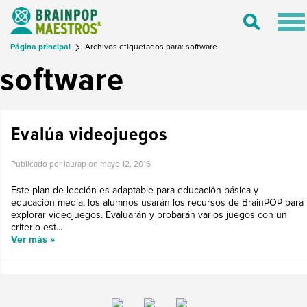
Tog
Toggle
nav
Search
Página principal
Archivos etiquetados para: software
software
Evalúa videojuegos
Publicado por laurap on
mayo 12, 2016
Este plan de lección es adaptable para educación básica y
educación media, los alumnos usarán los recursos de BrainPOP para
explorar videojuegos. Evaluarán y probarán varios juegos con un
criterio est...
Ver más »