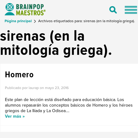
Tog
Toggle
nav
Search
Página principal
Archivos etiquetados para: sirenas (en la mitología griega).
sirenas (en la
mitología griega).
Homero
Publicado por laurap on
mayo 23, 2016
Este plan de lección está diseñado para educación básica. Los
alumnos repasarán los conceptos básicos de Homero y los héroes
griegos de La Ilíada y La Odisea....
Ver más »