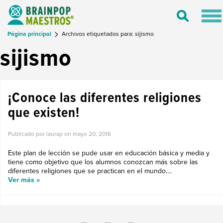
Tog
Toggle
nav
Search
Página principal
Archivos etiquetados para: sijismo
sijismo
¡Conoce las diferentes religiones
que existen!
Publicado por laurap on
mayo 20, 2016
Este plan de lección se pude usar en educación básica y media y
tiene como objetivo que los alumnos conozcan más sobre las
diferentes religiones que se practican en el mundo....
Ver más »