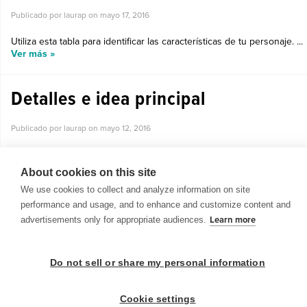
Publicado por laurap on
mayo 17, 2016
Utiliza esta tabla para identificar las características de tu personaje. ...
Ver más »
Detalles e idea principal
Publicado por laurap on
mayo 12, 2016
Este organizador gráfico te ayudará a encontrar la idea principal de
un texto a través de sus detalles....
About cookies on this site
Ver más »
We use cookies to collect and analyze information on site
performance and usage, and to enhance and customize content and
advertisements only for appropriate audiences.
Learn more
Do not sell or share my personal information
© 1999-2026 BrainPOP. Todos los derechos reservados.
Cookie settings