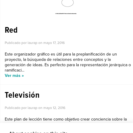
Red
Publicado por laurap on
mayo 17, 2016
Este organizador gráfico es útil para la preplanificación de un
proyecto, la búsqueda de relaciones entre conceptos y la
generación de ideas. Es perfecto para la representación jerárquica o
ramificaci...
Ver más »
Televisión
Publicado por laurap on
mayo 12, 2016
Este plan de lección tiene como objetivo crear conciencia sobre la
importancia de la tecnología y su uso a favor de los intereses de
cada alumno. ...