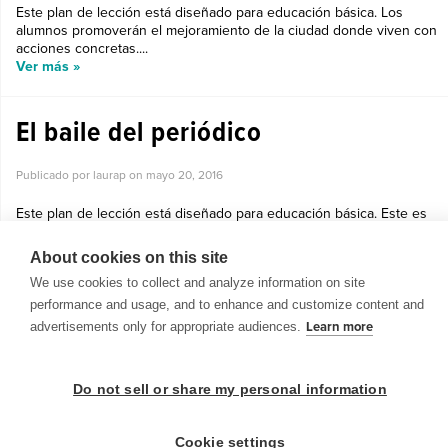
Este plan de lección está diseñado para educación básica. Los
alumnos promoverán el mejoramiento de la ciudad donde viven con
acciones concretas....
Ver más »
El baile del periódico
Publicado por laurap on
mayo 20, 2016
Este plan de lección está diseñado para educación básica. Este es
una juego para entender la importancia de cuidar los recursos no
renovables....
About cookies on this site
Ver más »
We use cookies to collect and analyze information on site
performance and usage, and to enhance and customize content and
advertisements only for appropriate audiences.
Learn more
Do not sell or share my personal information
© 1999-2026 BrainPOP. Todos los derechos reservados.
Cookie settings