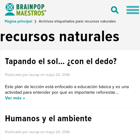
Tog
Toggle
nav
Search
Página principal
Archivos etiquetados para: recursos naturales
recursos naturales
Tapando el sol… ¿con el dedo?
Publicado por laurap on
mayo 20, 2016
Este plan de lección está enfocado a educación básica y es una
actividad para entender por qué es importante reforestar....
Ver más »
Humanos y el ambiente
Publicado por laurap on
mayo 20, 2016