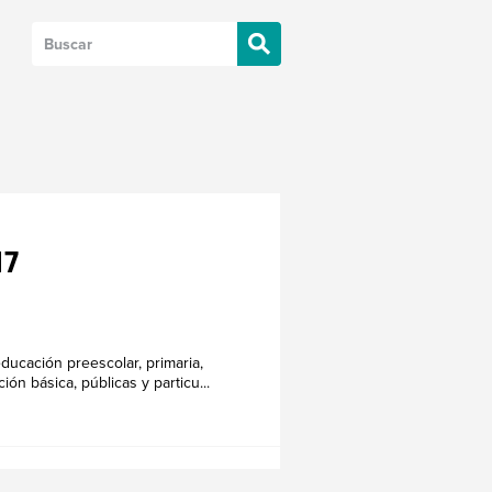
S
17
ducación preescolar, primaria,
n básica, públicas y particu...