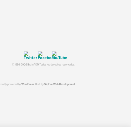
© 1999-2026 BrainPOP. Todos los derechos reservados.
proudly powered by
WordPress
. Built by
SlipFire Web Development