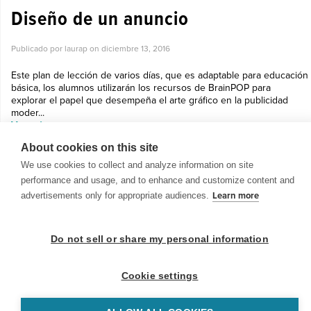
Diseño de un anuncio
Publicado por laurap on
diciembre 13, 2016
Este plan de lección de varios días, que es adaptable para educación
básica, los alumnos utilizarán los recursos de BrainPOP para
explorar el papel que desempeña el arte gráfico en la publicidad
moder...
Ver más »
About cookies on this site
We use cookies to collect and analyze information on site
performance and usage, and to enhance and customize content and
advertisements only for appropriate audiences.
Learn more
© 1999-2026 BrainPOP. Todos los derechos reservados.
Do not sell or share my personal information
Cookie settings
BrainPOP Maestros is proudly powered by
WordPress
. Built by
SlipFire Web Development