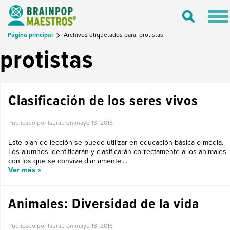
Tog
Toggle
nav
Search
Página principal
Archivos etiquetados para: protistas
protistas
Clasificación de los seres vivos
Publicado por laurap on
mayo 13, 2016
Este plan de lección se puede utilizar en educación básica o media.
Los alumnos identificarán y clasificarán correctamente a los animales
con los que se convive diariamente....
Ver más »
Animales: Diversidad de la vida
Publicado por laurap on
mayo 13, 2016