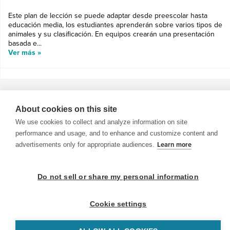
Este plan de lección se puede adaptar desde preescolar hasta
educación media, los estudiantes aprenderán sobre varios tipos de
animales y su clasificación. En equipos crearán una presentación
basada e...
Ver más »
About cookies on this site
We use cookies to collect and analyze information on site
© 1999-2026 BrainPOP. Todos los derechos reservados.
performance and usage, and to enhance and customize content and
advertisements only for appropriate audiences.
Learn more
BrainPOP Maestros is proudly powered by
WordPress
. Built by
SlipFire Web Development
Do not sell or share my personal information
Cookie settings