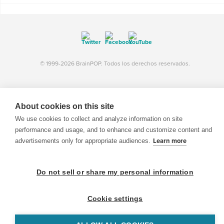
© 1999-2026 BrainPOP. Todos los derechos reservados.
About cookies on this site
BrainPOP Maestros is proudly powered by
WordPress
. Built by
SlipFire Web Development
We use cookies to collect and analyze information on site
performance and usage, and to enhance and customize content and
advertisements only for appropriate audiences.
Learn more
Do not sell or share my personal information
Cookie settings