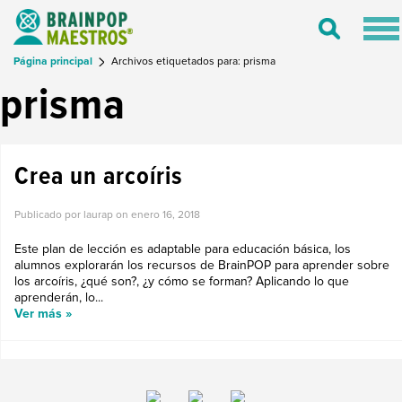
Tog
Toggle
nav
Search
Página principal
Archivos etiquetados para: prisma
prisma
Crea un arcoíris
Publicado por laurap on
enero 16, 2018
Este plan de lección es adaptable para educación básica, los
alumnos explorarán los recursos de BrainPOP para aprender sobre
los arcoíris, ¿qué son?, ¿y cómo se forman? Aplicando lo que
aprenderán, lo...
Ver más »