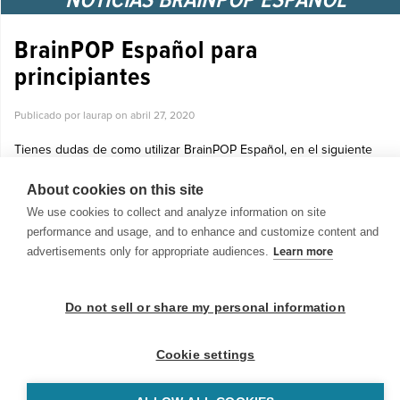
BrainPOP Español para
principiantes
Publicado por laurap on
abril 27, 2020
Tienes dudas de como utilizar BrainPOP Español, en el siguiente
video tutorial te explicamos todo paso a paso, para que saques el
máximo provecho. Da clic aquí o en la imagen. No olvides mostra...
About cookies on this site
Ver más »
We use cookies to collect and analyze information on site
performance and usage, and to enhance and customize content and
advertisements only for appropriate audiences.
Learn more
Do not sell or share my personal information
© 1999-2026 BrainPOP. Todos los derechos reservados.
Cookie settings