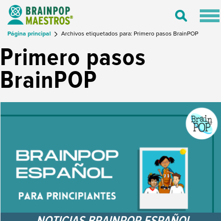
Tog
Toggle
nav
Search
Página principal
Archivos etiquetados para: Primero pasos BrainPOP
Primero pasos
BrainPOP
NOTICIAS BRAINPOP ESPAÑOL