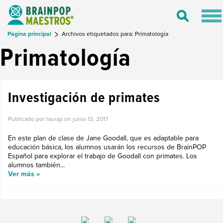
Tog
Toggle
nav
Search
Página principal
Archivos etiquetados para: Primatología
Primatología
Investigación de primates
Publicado por laurap on
junio 13, 2017
En este plan de clase de Jane Goodall, que es adaptable para
educación básica, los alumnos usarán los recursos de BrainPOP
Español para explorar el trabajo de Goodall con primates. Los
alumnos también...
Ver más »