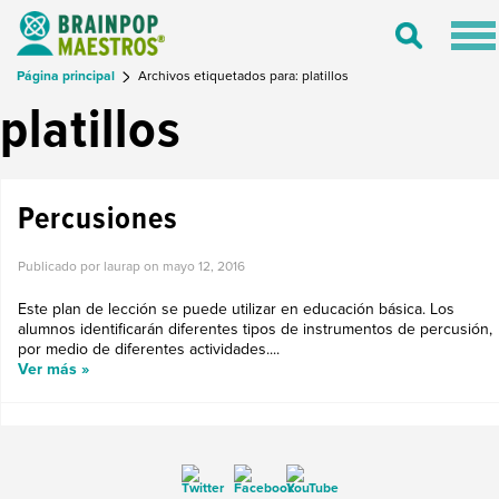
Tog
Toggle
nav
Search
Página principal
Archivos etiquetados para: platillos
platillos
Percusiones
Publicado por laurap on
mayo 12, 2016
Este plan de lección se puede utilizar en educación básica. Los
alumnos identificarán diferentes tipos de instrumentos de percusión,
por medio de diferentes actividades....
Ver más »