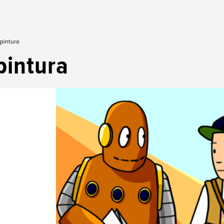
pintura
pintura