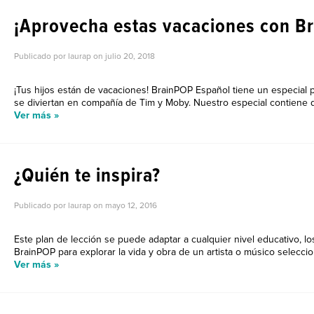
¡Aprovecha estas vacaciones con B
Publicado por laurap on
julio 20, 2018
¡Tus hijos están de vacaciones! BrainPOP Español tiene un especial 
se diviertan en compañía de Tim y Moby. Nuestro especial contiene do
Ver más »
¿Quién te inspira?
Publicado por laurap on
mayo 12, 2016
Este plan de lección se puede adaptar a cualquier nivel educativo, l
BrainPOP para explorar la vida y obra de un artista o músico seleccio
Ver más »