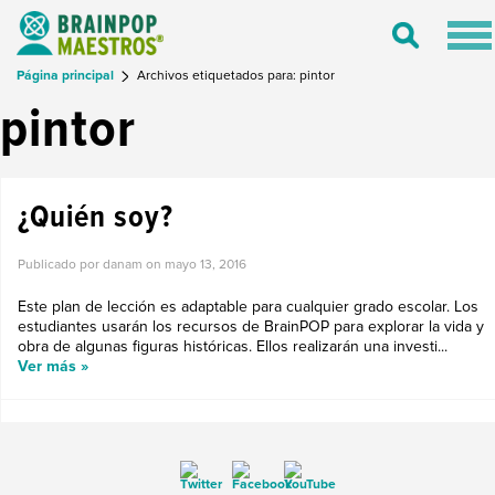
Tog
Toggle
nav
Search
Página principal
Archivos etiquetados para: pintor
pintor
¿Quién soy?
Publicado por danam on
mayo 13, 2016
Este plan de lección es adaptable para cualquier grado escolar. Los
estudiantes usarán los recursos de BrainPOP para explorar la vida y
obra de algunas figuras históricas. Ellos realizarán una investi...
Ver más »