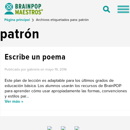
Tog
Toggle
nav
Search
Página principal
Archivos etiquetados para: patrón
patrón
Escribe un poema
Publicado por gabriela on
mayo 19, 2016
Este plan de lección es adaptable para los últimos grados de
educación básica. Los alumnos usarán los recursos de BrainPOP
para aprender cómo usar apropiadamente las formas, convenciones
y estilos par...
Ver más »