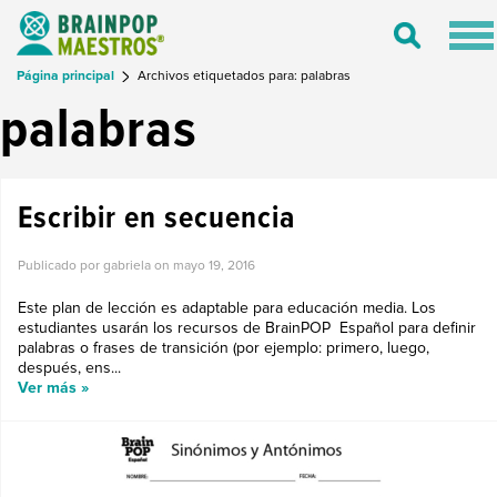
Tog
Toggle
nav
Search
Página principal
Archivos etiquetados para: palabras
palabras
Escribir en secuencia
Publicado por gabriela on
mayo 19, 2016
Este plan de lección es adaptable para educación media. Los
estudiantes usarán los recursos de BrainPOP Español para definir
palabras o frases de transición (por ejemplo: primero, luego,
después, ens...
Ver más »