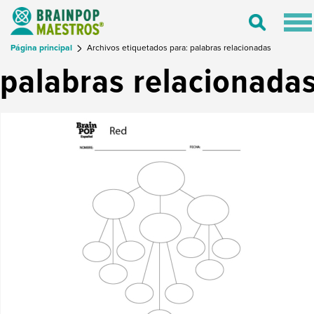
Tog
Toggle
nav
Search
Página principal
Archivos etiquetados para: palabras relacionadas
palabras relacionada