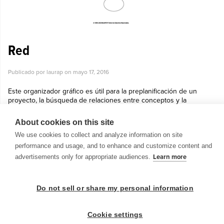
Red
Publicado por laurap on
mayo 17, 2016
Este organizador gráfico es útil para la preplanificación de un
proyecto, la búsqueda de relaciones entre conceptos y la
generación de ideas. Es perfecto para la representación jerárquica o
ramificaci...
About cookies on this site
Ver más »
We use cookies to collect and analyze information on site
performance and usage, and to enhance and customize content and
advertisements only for appropriate audiences.
Learn more
Do not sell or share my personal information
© 1999-2026 BrainPOP. Todos los derechos reservados.
Cookie settings