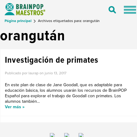
Tog
Toggle
nav
Search
Página principal
Archivos etiquetados para: orangután
orangután
Investigación de primates
Publicado por laurap on
junio 13, 2017
En este plan de clase de Jane Goodall, que es adaptable para
educación básica, los alumnos usarán los recursos de BrainPOP
Español para explorar el trabajo de Goodall con primates. Los
alumnos también...
Ver más »